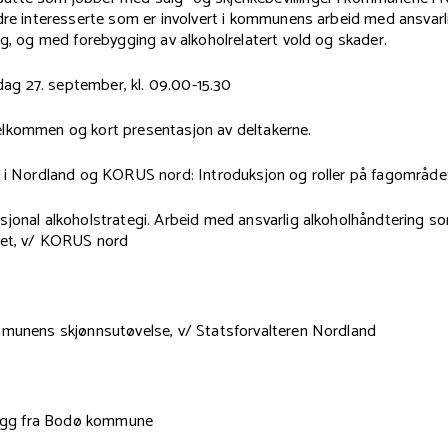
dre interesserte som er involvert i kommunens arbeid med ansvarl
ng, og med forebygging av alkoholrelatert vold og skader.
edag 27. september, kl. 09.00-15.30
lkommen og kort presentasjon av deltakerne.
n i Nordland og KORUS nord: Introduksjon og roller på fagområde
jonal alkoholstrategi. Arbeid med ansvarlig alkoholhåndtering so
det, v/ KORUS nord
mmunens skjønnsutøvelse, v/ Statsforvalteren Nordland
nlegg fra Bodø kommune