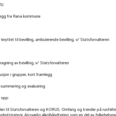
SJ
nlegg fra Rana kommune
r knyttet til bevilling, ambulerende bevilling, v/ Statsforvalteren
ragning av bevilling, v/ Statsforvalteren
usjon i grupper, kort framlegg
psummering og evaluering
a opp:
len til Statsforvalteren og KORUS.
Omfang og trender på rusfelte
koholstrategi. Ansvarlig alkolhåndtering som en del av folkehelsea