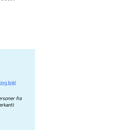
ng link!
ersoner fra
erkant)