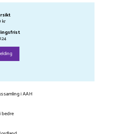
rsikt
0 kr
ingsfrist
024
elding
ekssamling i AAH
i bedre
Nordland.