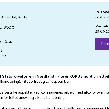
Prisove
Blu Hotel, Bodø
Gratis: 
:
Påmeld
 2, BODØ
25.09.2
p.
2024.
Påm
t:
5:30
ed
Statsforvalteren i Nordland
inviterer
KORUS nord
til nettv
olhåndtering), i Bodø fredag 27. september.
kus på ulike aspekter ved kommunenes arbeid med alkoholloven. G
for feltet ansvarlig alkoholhåndtering.
atte som jobber med salg- og skjenkebevillinger i kommunene i 