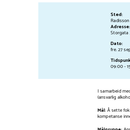
Sted:
Radisson 
Adresse
Storgata
Dato:
fre. 27 se
Tidspunk
09:00 - 1
I samarbeid m
(ansvarlig alkoh
Mål:
Å sette fo
kompetanse innen
Målgruppe:
Ans