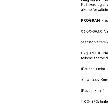
Politikere og an
alkoholforvaltni
PROGRAM
: Fr
09.00-09.30: Ve
Statsforvaltere
09.30-10:00: Nas
folkehelsearbei
(Pause 10 min)
10.10-10.45: Ko
(Pause 15 min)
11.00-11.30: In