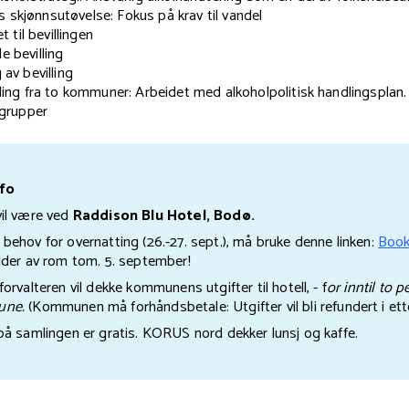
kjønnsutøvelse: Fokus på krav til vandel
t til bevillingen
 bevilling
av bevilling
ling fra to kommuner: Arbeidet med alkoholpolitisk handlingsplan.
 grupper
nfo
il være ved
Raddison Blu Hotel, Bodø.
behov for overnatting (26.-27. sept.), må bruke denne linken:
Booki
lder av rom tom. 5. september!
orvalteren vil dekke kommunens utgifter til hotell, - f
or inntil to p
une.
(Kommunen må forhåndsbetale: Utgifter vil bli refundert i ett
på samlingen er gratis. KORUS nord dekker lunsj og kaffe.