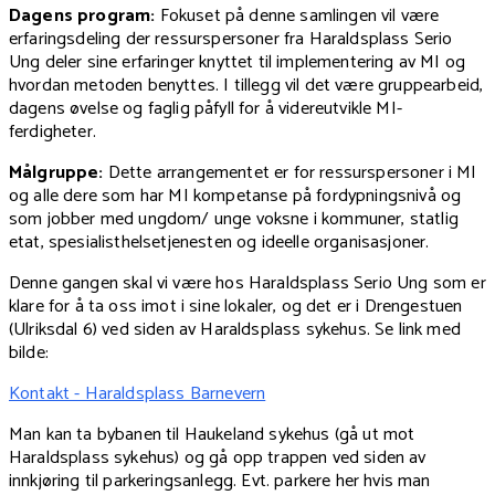
Dagens program:
Fokuset på denne samlingen vil være
erfaringsdeling der ressurspersoner fra Haraldsplass Serio
Ung deler sine erfaringer knyttet til implementering av MI og
hvordan metoden benyttes. I tillegg vil det være gruppearbeid,
dagens øvelse og faglig påfyll for å videreutvikle MI-
ferdigheter.
Målgruppe:
Dette arrangementet er for ressurspersoner i MI
og alle dere som har MI kompetanse på fordypningsnivå og
som jobber med ungdom/ unge voksne i kommuner, statlig
etat, spesialisthelsetjenesten og ideelle organisasjoner.
Denne gangen skal vi være hos Haraldsplass Serio Ung som er
klare for å ta oss imot i sine lokaler, og det er i Drengestuen
(Ulriksdal 6) ved siden av Haraldsplass sykehus. Se link med
bilde:
Kontakt - Haraldsplass Barnevern
Man kan ta bybanen til Haukeland sykehus (gå ut mot
Haraldsplass sykehus) og gå opp trappen ved siden av
innkjøring til parkeringsanlegg. Evt. parkere her hvis man