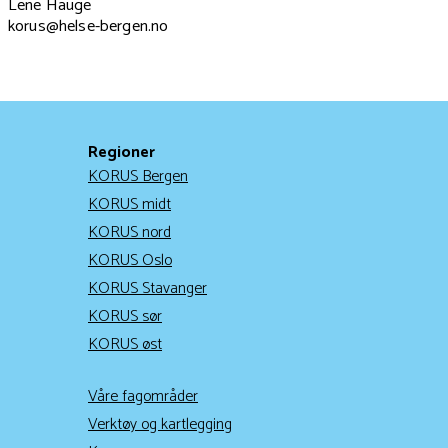
Lene Hauge
korus@helse-bergen.no
Regioner
KORUS Bergen
KORUS midt
KORUS nord
KORUS Oslo
KORUS Stavanger
KORUS sør
KORUS øst
Våre fagområder
Verktøy og kartlegging