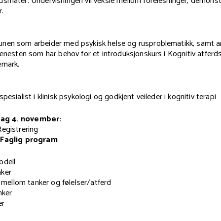
dsmåter. Undervisningen vil veksle mellom forelesninger, demons
r.
nen som arbeider med psykisk helse og rusproblematikk, samt an
jenesten som har behov for et introduksjonskurs i Kognitiv atferds
emark.
pesialist i klinisk psykologi og godkjent veileder i kognitiv terapi
ag 4. november:
egistrering
 Faglig program
odell
nker
ellom tanker og følelser/atferd
nker
er