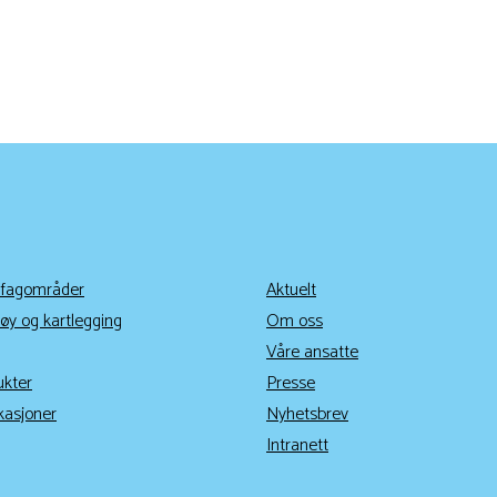
 fagområder
Aktuelt
øy og kartlegging
Om oss
Våre ansatte
ukter
Presse
kasjoner
Nyhetsbrev
Intranett