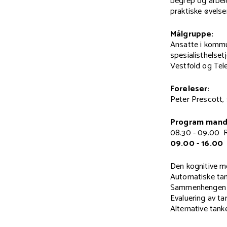
begrep og arbei
praktiske øvelse
Målgruppe:
Ansatte i kommu
spesialisthelset
Vestfold og Tel
Foreleser:
Peter Prescott, s
Program mand
08.30 - 09.00 R
09.00 - 16.00
Den kognitive m
Automatiske ta
Sammenhengen m
Evaluering av ta
Alternative tank