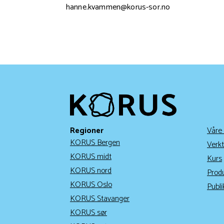
hanne.kvammen@korus-sor.no
Regioner
Våre
KORUS Bergen
Verkt
KORUS midt
Kurs
KORUS nord
Prod
KORUS Oslo
Publi
KORUS Stavanger
KORUS sør