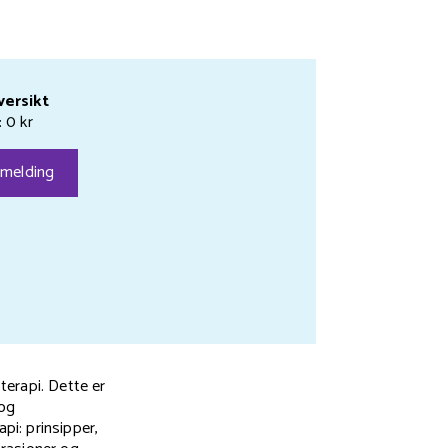
versikt
: 0 kr
melding
terapi. Dette er
 og
pi: prinsipper,