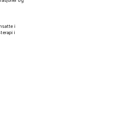
trasjoner og
satte i
terapi i