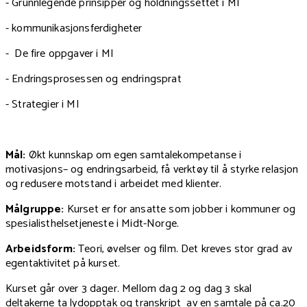
- Grunnlegende prinsipper og holdningssettet i MI
- kommunikasjonsferdigheter
- De fire oppgaver i MI
- Endringsprosessen og endringsprat
- Strategier i MI
Mål:
Økt kunnskap om egen samtalekompetanse i
motivasjons– og endringsarbeid, få verktøy til å styrke relasjon
og redusere motstand i arbeidet med klienter.
Målgruppe:
Kurset er for ansatte som jobber i kommuner og
spesialisthelsetjeneste i Midt-Norge.
Arbeidsform:
Teori, øvelser og film. Det kreves stor grad av
egentaktivitet på kurset.
Kurset går over 3 dager. Mellom dag 2 og dag 3 skal
deltakerne ta lydopptak og transkript av en samtale på ca.20