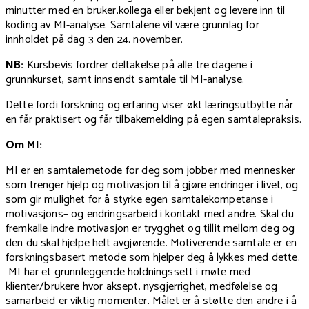
minutter med en bruker,kollega eller bekjent og levere inn til
koding av MI-analyse. Samtalene vil være grunnlag for
innholdet på dag 3 den 24. november.
NB:
Kursbevis fordrer deltakelse på alle tre dagene i
grunnkurset, samt innsendt samtale til MI-analyse.
Dette fordi forskning og erfaring viser økt læringsutbytte når
en får praktisert og får tilbakemelding på egen samtalepraksis.
Om MI:
MI er en samtalemetode for deg som jobber med mennesker
som trenger hjelp og motivasjon til å gjøre endringer i livet, og
som gir mulighet for å styrke egen samtalekompetanse i
motivasjons– og endringsarbeid i kontakt med andre. Skal du
fremkalle indre motivasjon er trygghet og tillit mellom deg og
den du skal hjelpe helt avgjørende. Motiverende samtale er en
forskningsbasert metode som hjelper deg å lykkes med dette.
MI har et grunnleggende holdningssett i møte med
klienter/brukere hvor aksept, nysgjerrighet, medfølelse og
samarbeid er viktig momenter. Målet er å støtte den andre i å