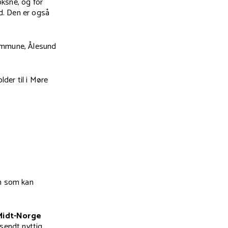
oksne, og for
id. Den er også
ommune, Ålesund
lder til i Møre
n som kan
 Midt-Norge
lsendt nyttig