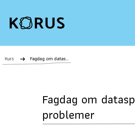
Kurs
Fagdag om dataspill - spillglede, mestring, gråsoner og problemer
Fagdag om dataspil
problemer