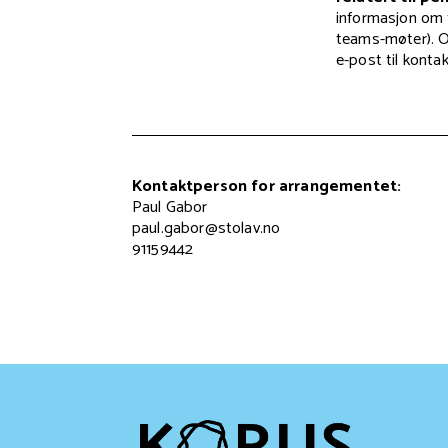
informasjon om 
teams-møter). Om
e-post til konta
Kontaktperson for arrangementet:
Paul Gabor
paul.gabor@stolav.no
91159442