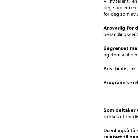
Vi inviterer til 
deg som er i en 
for deg som av u
Ansvarlig for 
behandlingssent
Begrenset med
og Romsdal ders
Pris:
Gratis, inkl
Program:
Se re
Som deltaker v
trekkes ut for d
Du vil også få
relatert til pe