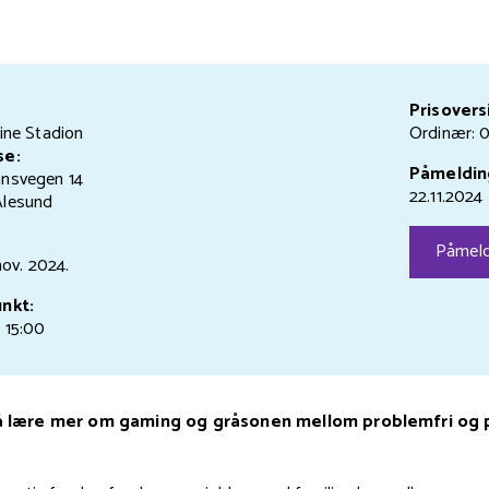
Prisovers
ine Stadion
Ordinær: 0
se:
Påmeldin
nsvegen 14
22.11.2024
lesund
Påmeld
 nov.
2024.
nkt:
 15:00
il å lære mer om gaming og gråsonen mellom problemfri og