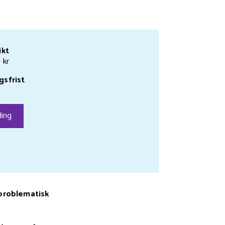
ikt
 kr
gsfrist
ing
 problematisk