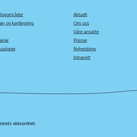
 fagområder
Aktuelt
øy og kartlegging
Om oss
Våre ansatte
ukter
Presse
kasjoner
Nyhetsbrev
Intranett
terets virksomhet.