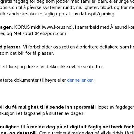
en gratis fagdag for deg som jobber med familier, barn, eller unge v
posisjon til å påvirke systemer rundt, muligheter, tilbud, og framt
like andre årsaker er faglig opptatt av dataspill/gaming.
dagen:
KORUS midt (www.korus.no), i samarbeid med Ålesund k
er, og Metizport (Metizport.com).
 plasser:
Vi forbeholder oss retten å prioritere deltakere som ho
om det blir for få plasser.
. lett lunsj og drikke. Vi dekker ikke evt. reiseutgifter.
laterte dokumenter til høyre eller
denne lenken
.
il du få mulighet til å sende inn spørsmål
i løpet av fagdage
iskusjon i et fagpanel på slutten av dagen.
 mulighet til å melde deg på et digitalt faglig nettverk for
nge- og dataspill:
Om du velger å melde deg på vil du tidvis få ti