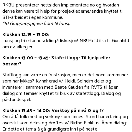
RKBU presenterer nettsiden implementere.no og hvordan
denne kan være til hjelp for prosjektlederne/andre knyttet til
BTI-arbeidet i egen kommune.
*B) Gruppeoppgave fram til lunsj.
Klokken 12.15 – 13.00:
Lunsj og fri erfaringsdeling/diskusjon! NB! Meld ifra til Gunnhild
om ev. allergier.
Klokken 13.00 – 13.45: Stafettlogg: Til hjelp eller
besvær?
Stafflogg kan være en frustrasjon, men er det noen kommuner
som har lykkes? Kvinnherad v/ Heidi. Solheim deler og
inventerer i sammen med Beate Gauden fra RVTS til åpen
dialog om temaer knyttet til bruk av stafettlogg. Dialog og
påstandsspel.
Klokken 13.45 – 14.00: Verktøy på nivå 0 og 1?
Om å få folk med og verktøy som finnes. Stord har erfaring og
oversikt som deles og drøftes v/ Birthe Blokhus. Åpen dialog:
Er dette et tema å gå grundigere inn i på neste