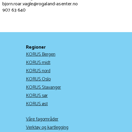
bjorn.roar.vagle@rogaland-asenter.no
907 63 640
Regioner
KORUS Bergen
KORUS midt
KORUS nord
KORUS Oslo
KORUS Stavanger
KORUS sør
KORUS øst
Våre fagområder
Verktøy og kartlegging