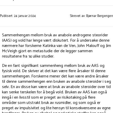
Publisert: 24 januar 2024
Skrevet av: Bjørnar Bergengen
Sammenhengen mellom bruk av anabole androgene steorider
(AAS) og vold har lenge vært diskutert. For å undersøke denne
nærmere har forskerne Katinka van de Ven, John Malouff og Jim
McVeigh gjort en metastudie der de legger sammen
resultatene fra 14 ulike studier.
De en fant signifikant sammenheng mellom bruk av AAS og
fysisk vold. De skriver at det kan være flere årsaker til denne
sammenhengen. Forskerne mener det kan være andre årsaker
til denne sammenhengen enn bruken av anabole steroider i seg
selv. En av disse kan være at bruk av anabole steroider over tid
kan senke terskelen for å begå vold. Bruken av AAS kan også
inngå i en livsstil som er preget av risikotaking på flere
områder som utstrakt bruk av rusmidler, og som også er
preget av impulsivitet og lite hensyn til konsekvensene av egne