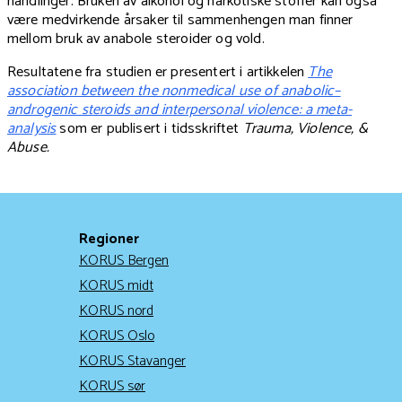
handlinger. Bruken av alkohol og narkotiske stoffer kan også
være medvirkende årsaker til sammenhengen man finner
mellom bruk av anabole steroider og vold.
Resultatene fra studien er presentert i artikkelen
The
association between the nonmedical use of anabolic–
androgenic steroids and interpersonal violence: a meta-
analysis
som er publisert i tidsskriftet
Trauma, Violence, &
Abuse.
Regioner
KORUS Bergen
KORUS midt
KORUS nord
KORUS Oslo
KORUS Stavanger
KORUS sør