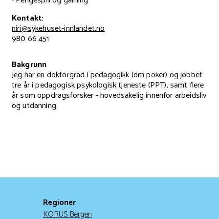
• Pengespill og gaming
Kontakt:
niri@sykehuset-innlandet.no
980 66 451
Bakgrunn
Jeg har en doktorgrad i pedagogikk (om poker) og jobbet
tre år i pedagogisk psykologisk tjeneste (PPT), samt flere
år som oppdragsforsker - hovedsakelig innenfor arbeidsliv
og utdanning.
Regioner
KORUS Bergen