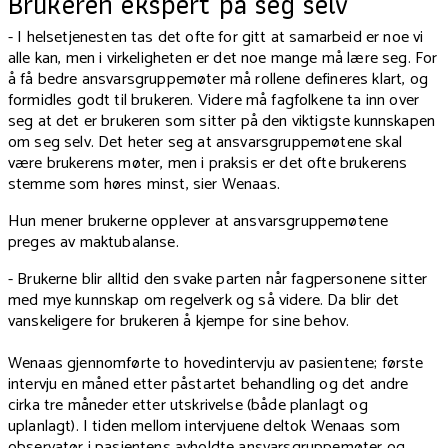
Brukeren ekspert på seg selv
- I helsetjenesten tas det ofte for gitt at samarbeid er noe vi
alle kan, men i virkeligheten er det noe mange må lære seg. For
å få bedre ansvarsgruppemøter må rollene defineres klart, og
formidles godt til brukeren. Videre må fagfolkene ta inn over
seg at det er brukeren som sitter på den viktigste kunnskapen
om seg selv. Det heter seg at ansvarsgruppemøtene skal
være brukerens møter, men i praksis er det ofte brukerens
stemme som høres minst, sier Wenaas.
Hun mener brukerne opplever at ansvarsgruppemøtene
preges av maktubalanse.
- Brukerne blir alltid den svake parten når fagpersonene sitter
med mye kunnskap om regelverk og så videre. Da blir det
vanskeligere for brukeren å kjempe for sine behov.
Wenaas gjennomførte to hovedintervju av pasientene; første
intervju en måned etter påstartet behandling og det andre
cirka tre måneder etter utskrivelse (både planlagt og
uplanlagt). I tiden mellom intervjuene deltok Wenaas som
observatør i pasientens avholdte ansvarsgruppemøter og