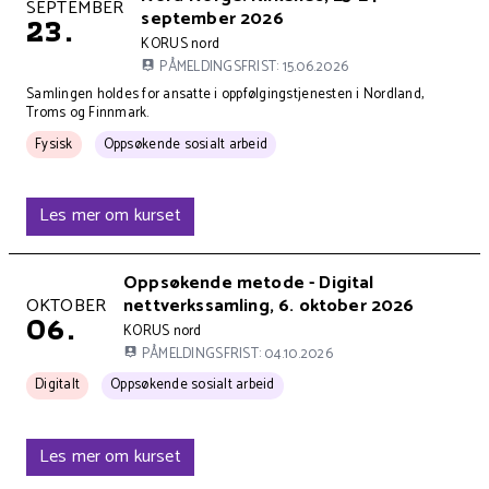
Kurset holdes på
SEPTEMBER
september 2026
23.
Kursets arrangør er
KORUS nord
PÅMELDINGSFRIST: 15.06.2026
Kort beskrivelse av kurset:
Samlingen holdes for ansatte i oppfølgingstjenesten i Nordland,
Troms og Finnmark.
Kurset arrangeres
Kurset har 1 tema kategorier:
Fysisk
Oppsøkende sosialt arbeid
Les mer om kurset
Kursets overskrift
Oppsøkende metode - Digital
Kurset holdes på
OKTOBER
nettverkssamling, 6. oktober 2026
06.
Kursets arrangør er
KORUS nord
PÅMELDINGSFRIST: 04.10.2026
Kurset arrangeres
Kurset har 1 tema kategorier:
Digitalt
Oppsøkende sosialt arbeid
Les mer om kurset