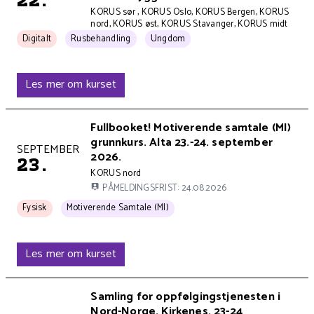
Kursets arrangør er
KORUS sør , KORUS Oslo, KORUS Bergen, KORUS
nord, KORUS øst, KORUS Stavanger, KORUS midt
Kurset arrangeres
Kurset har 2 tema kategorier:
Digitalt
Rusbehandling
Ungdom
Les mer om kurset
Kursets overskrift
Fullbooket! Motiverende samtale (MI)
grunnkurs. Alta 23.-24. september
Kurset holdes på
SEPTEMBER
2026.
23.
Kursets arrangør er
KORUS nord
PÅMELDINGSFRIST: 24.08.2026
Kurset arrangeres
Kurset har 1 tema kategorier:
Fysisk
Motiverende Samtale (MI)
Les mer om kurset
Kursets overskrift
Samling for oppfølgingstjenesten i
Nord-Norge. Kirkenes, 23-24