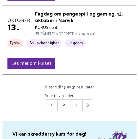
Kursets overskrift
Fagdag om pengespill og gaming. 13.
Kurset holdes på
OKTOBER
oktober i Narvik
13.
Kursets arrangør er
KORUS nord
PÅMELDINGSFRIST: 28.09.2026
Kurset arrangeres
Kurset har 2 tema kategorier:
Fysisk
Spillavhengighet
Ungdom
Les mer om kurset
Viser
1
til
15
av
31
resultater
Side
1
av
3
sider
1
2
3
Vi kan skreddersy kurs for deg!