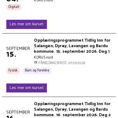
Kursets arrangør er
KORUS nord
Kurset arrangeres
Digitalt
Les mer om kurset
Kursets overskrift
Opplæringsprogrammet Tidlig Inn for
Salangen, Dyrøy, Lavangen og Bardu
Kurset holdes på
SEPTEMBER
kommune. 15. september 2026. Dag 1
15.
Kursets arrangør er
KORUS nord
PÅMELDINGSFRIST: 07.09.2026
Kurset arrangeres
Kurset har 1 tema kategorier:
Fysisk
Barn og foreldre
Les mer om kurset
Kursets overskrift
Opplæringsprogrammet Tidlig Inn for
Salangen, Dyrøy, Lavangen og Bardu
Kurset holdes på
SEPTEMBER
kommune. 16. september 2026. Dag 2
16.