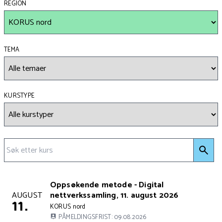
REGION
TEMA
KURSTYPE
Søk e
Kursets overskrift
Oppsøkende metode - Digital
Kurset holdes på
AUGUST
nettverkssamling, 11. august 2026
11.
Kursets arrangør er
KORUS nord
PÅMELDINGSFRIST: 09.08.2026