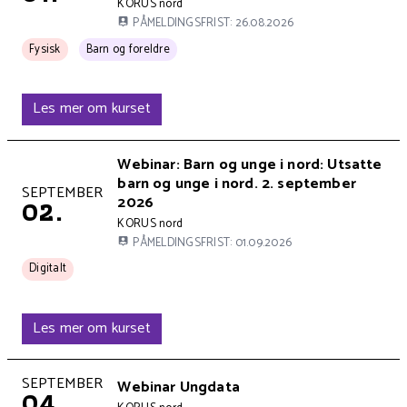
Kursets arrangør er
KORUS nord
PÅMELDINGSFRIST: 26.08.2026
Kurset arrangeres
Kurset har 1 tema kategorier:
Fysisk
Barn og foreldre
Les mer om kurset
Kursets overskrift
Webinar: Barn og unge i nord: Utsatte
barn og unge i nord. 2. september
Kurset holdes på
SEPTEMBER
2026
02.
Kursets arrangør er
KORUS nord
PÅMELDINGSFRIST: 01.09.2026
Kurset arrangeres
Digitalt
Les mer om kurset
Kurset holdes på
SEPTEMBER
Kursets overskrift
Webinar Ungdata
04.