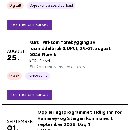
Kurset arrangeres
Kurset har 1 tema kategorier:
Digitalt
Oppsøkende sosialt arbeid
Les mer om kurset
Kursets overskrift
Kurs i virksom forebygging av
rusmiddelbruk (EUPC), 25.-27. august
Kurset holdes på
AUGUST
2026 Narvik
25.
Kursets arrangør er
KORUS nord
PÅMELDINGSFRIST: 01.06.2026
Kurset arrangeres
Kurset har 1 tema kategorier:
Fysisk
Forebygging
Les mer om kurset
Kursets overskrift
Opplæringsprogrammet Tidlig Inn for
Hamarøy- og Steigen kommune. 1.
Kurset holdes på
SEPTEMBER
september 2026. Dag 3
01.