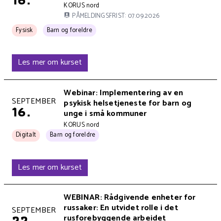
Kursets arrangør er
KORUS nord
PÅMELDINGSFRIST: 07.09.2026
Kurset arrangeres
Kurset har 1 tema kategorier:
Fysisk
Barn og foreldre
Les mer om kurset
Kursets overskrift
Webinar: Implementering av en
Kurset holdes på
SEPTEMBER
psykisk helsetjeneste for barn og
16.
unge i små kommuner
Kursets arrangør er
KORUS nord
Kurset arrangeres
Kurset har 1 tema kategorier:
Digitalt
Barn og foreldre
Les mer om kurset
Kursets overskrift
WEBINAR: Rådgivende enheter for
russaker: En utvidet rolle i det
Kurset holdes på
SEPTEMBER
22.
rusforebyggende arbeidet