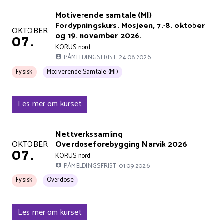
Kursets overskrift
Motiverende samtale (MI)
Fordypningskurs. Mosjøen, 7.-8. oktober
Kurset holdes på
OKTOBER
og 19. november 2026.
07.
Kursets arrangør er
KORUS nord
PÅMELDINGSFRIST: 24.08.2026
Kurset arrangeres
Kurset har 1 tema kategorier:
Fysisk
Motiverende Samtale (MI)
Les mer om kurset
Kursets overskrift
Nettverkssamling
Kurset holdes på
OKTOBER
Overdoseforebygging Narvik 2026
07.
Kursets arrangør er
KORUS nord
PÅMELDINGSFRIST: 01.09.2026
Kurset arrangeres
Kurset har 1 tema kategorier:
Fysisk
Overdose
Les mer om kurset